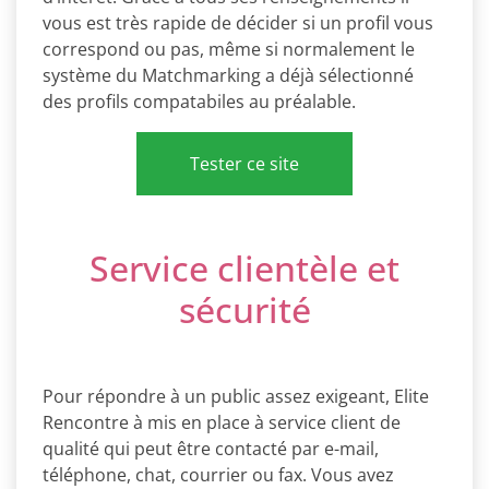
vous est très rapide de décider si un profil vous
correspond ou pas, même si normalement le
système du Matchmarking a déjà sélectionné
des profils compatabiles au préalable.
Tester ce site
Service clientèle et
sécurité
Pour répondre à un public assez exigeant, Elite
Rencontre à mis en place à service client de
qualité qui peut être contacté par e-mail,
téléphone, chat, courrier ou fax. Vous avez