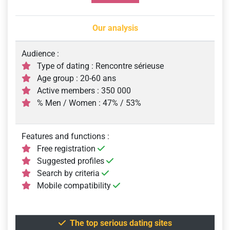
Our analysis
Audience :
Type of dating : Rencontre sérieuse
Age group : 20-60 ans
Active members : 350 000
% Men / Women : 47% / 53%
Features and functions :
Free registration
Suggested profiles
Search by criteria
Mobile compatibility
The top serious dating sites