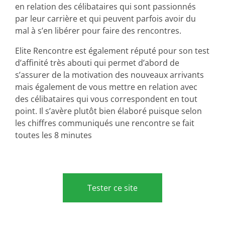
en relation des célibataires qui sont passionnés
par leur carrière et qui peuvent parfois avoir du
mal à s’en libérer pour faire des rencontres.
Elite Rencontre est également réputé pour son test
d’affinité très abouti qui permet d’abord de
s’assurer de la motivation des nouveaux arrivants
mais également de vous mettre en relation avec
des célibataires qui vous correspondent en tout
point. Il s’avère plutôt bien élaboré puisque selon
les chiffres communiqués une rencontre se fait
toutes les 8 minutes
Tester ce site