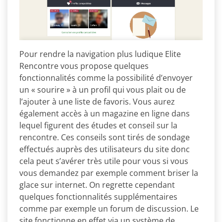
Pour rendre la navigation plus ludique Elite
Rencontre vous propose quelques
fonctionnalités comme la possibilité d’envoyer
un « sourire » à un profil qui vous plait ou de
l’ajouter à une liste de favoris. Vous aurez
également accès à un magazine en ligne dans
lequel figurent des études et conseil sur la
rencontre. Ces conseils sont tirés de sondage
effectués auprès des utilisateurs du site donc
cela peut s’avérer très utile pour vous si vous
vous demandez par exemple comment briser la
glace sur internet. On regrette cependant
quelques fonctionnalités supplémentaires
comme par exemple un forum de discussion. Le
site fonctionne en effet via un système de