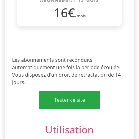
ABONNEMENT 12 MOIS
16€
/mois
Les abonnements sont reconduits
automatiquement une fois la période écoulée.
Vous disposez d’un droit de rétractation de 14
jours.
Tester ce site
Utilisation