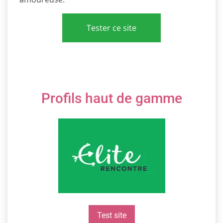
Tester ce site
Profils haut de gamme
Test site